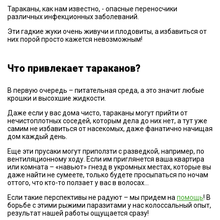
Тараканы, как нам известно, - опасные переносчики
различных инфекционных заболеваний.
Эти гадкие жуки очень живучи и плодовиты, а избавиться от
них порой просто кажется невозможным!
Что привлекает тараканов?
В первую очередь – питательная среда, а это значит любые
крошки и высохшие жидкости.
Даже если у вас дома чисто, тараканы могут прийти от
нечистоплотных соседей, которым дела до них нет, а тут уже
самим не избавиться от насекомых, даже фанатично начищая
дом каждый день.
Еще эти прусаки могут приползти с разведкой, например, по
вентиляционному ходу. Если им приглянется ваша квартира
или комната – «навьют» гнезд в укромных местах, которые вы
даже найти не сумеете, только будете просыпаться по ночам
оттого, что кто-то ползает у вас в волосах…
Если такие перспективы не радуют – мы придем на
помощь
! В
борьбе с этими рыжими паразитами у нас колоссальный опыт,
результат нашей работы ощущается сразу!