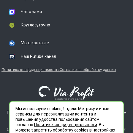
Чат с нами
Круглосуточно
Мы в контакте
Наш Rutube канал
Политика конфиденциальности
Согласие на обработку данных
Мы используем cookies, Яндекс.Метрику и иные
ГЛАВДЕЗЦЕНТР является зарегистрированным товарным
сервисы для персонализации контента и
знаком. Все права защищены.
повышения удобства пользования сайтом
ООО "СЛУЖБА ДЕЗИНФЕКЦИИ" 620012 СВЕРДЛОВСКАЯ
согласно
Политике конфиденциальности
. Вы
ОБЛАСТЬ Г. ЕКАТЕРИНБУРГ, УЛ. ИЛЬИЧА ДОМ 14 КВ 11 ИНН:
можете запретить обработку сookies в настройках