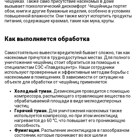
чешуйках. Также само присутствие насекомых в доме
вызывает психологический дискомфорт. Чешуйницы портят
обои, книги и другие бумажные изделия, особенно в условиях
повышенной влажности. Они также могут испортить продукты
питания, содержащие крахмал, такие как мука, крупы.
Как выполняется обработка
Самостоятельно вывести вредителей бывает сложно, так как
насекомые прячутся в труднодоступных местах. Для полного
уничтожения чешуйниц стоит обратиться за помощью к
специалистам СЭС «Главдезцентр». Наши сотрудники
используют проверенные и эффективные методам борьбы с
насекомыми в помещениях. В зависимости от ситуации на
объекте для обработки от чешуйниц применяется:
Холодный туман.
Дезинсекция проводится с помощью
компрессора, распыляющего отравляющие вещества по
обрабатываемой площади в виде мелкодисперсных
частиц.
Горячий туман.
Для уничтожения насекомых также
используется компрессор, но при этом инсектицид
нагревается до 60 °С, что повышает его проникающую
способность.
Фумигация.
Распыление инсектицидов в газообразном
состоянии, которые проникают во все щели и