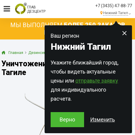
+7 (3435) 47-88-77
ГЛАВ
ДЕЗЦЕНТР
Нижний Тагил
МЫ ВЫПОЛНЯЕМ
БОЛЕЕ 250 ЗАКАЗОВ
КАЖДЫЙ ДЕНЬ!
Ваш регион
Нижний Тагил
Главная
Дезинсекция
Чешуйницы
Уничтожение чешуйниц в Нижнем
Укажите ближайший город,
Тагиле
чтобы видеть актуальные
цены или
отправьте заявку
для индивидуального
расчета.
Верно
Изменить