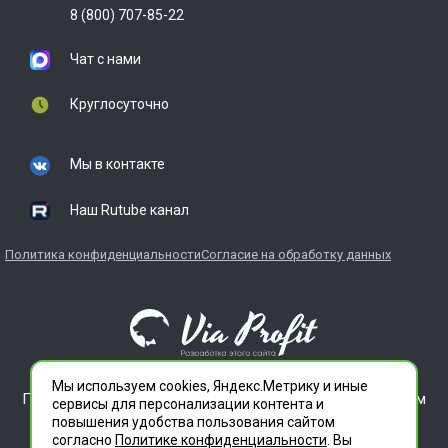
8 (800) 707-85-22
Чат с нами
Круглосуточно
Мы в контакте
Наш Rutube канал
Политика конфиденциальности
Согласие на обработку данных
Мы используем cookies, Яндекс.Метрику и иные
ГЛАВДЕЗЦЕНТР является зарегистрированным товарным
сервисы для персонализации контента и
знаком. Все права защищены.
повышения удобства пользования сайтом
ООО "СЛУЖБА ДЕЗИНФЕКЦИИ" 620012 СВЕРДЛОВСКАЯ
согласно
Политике конфиденциальности
. Вы