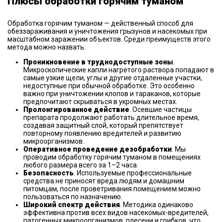
Плюсы обработки горячим туманом
Обработка горячим туманом — действенный способ для
обеззараживания и уничтожения грызунов и насекомых при
масштабном заражении объектов. Среди преимуществ этого
метода можно назвать:
Проникновение в труднодоступные зоны
.
Микроскопические капли нагретого раствора попадают в
самые узкие щели, углы и другие отдаленные участки,
недоступные при обычной обработке. Это особенно
важно при уничтожении клопов и тараканов, которые
предпочитают скрываться в укромных местах.
Пролонгированное действие
. Осевшие частицы
препарата продолжают работать длительное время,
создавая защитный слой, который препятствует
повторному появлению вредителей и развитию
микроорганизмов.
Оперативное проведение дезобработки
. Мы
проводим обработку горячим туманом в помещениях
любого размера всего за 1–2 часа.
Безопасность
. Используемые профессиональные
средства не приносят вреда людям и домашним
питомцам, после проветривания помещением можно
пользоваться по назначению.
Широкий спектр действия
. Методика одинаково
эффективна против всех видов насекомых-вредителей,
патогенных микроорганизмов, плесени и грибков, что