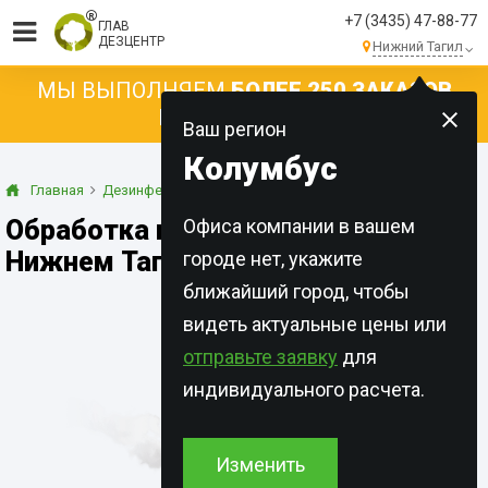
+7 (3435) 47-88-77
ГЛАВ
ДЕЗЦЕНТР
Нижний Тагил
МЫ ВЫПОЛНЯЕМ
БОЛЕЕ 250 ЗАКАЗОВ
КАЖДЫЙ ДЕНЬ!
Ваш регион
Колумбус
Главная
Дезинфекция
Горячий туман
Обработка горячим туманом в
Офиса компании в вашем
Нижнем Тагиле
городе нет, укажите
ближайший город, чтобы
видеть актуальные цены или
отправьте заявку
для
индивидуального расчета.
Изменить